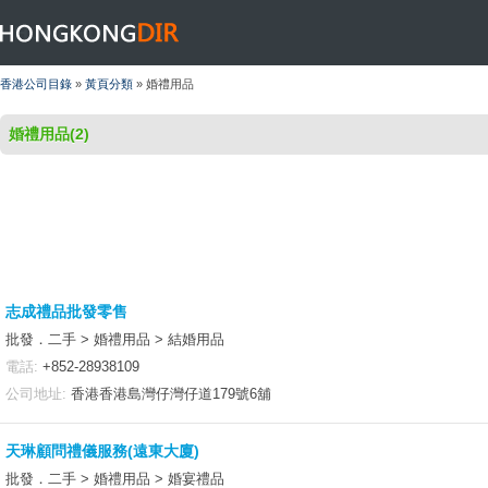
HONGKONGDIR
香港公司目錄
»
黃頁分類
» 婚禮用品
婚禮用品(2)
志成禮品批發零售
批發．二手 > 婚禮用品 > 結婚用品
電話:
+852-28938109
公司地址:
香港香港島灣仔灣仔道179號6舖
天琳顧問禮儀服務(遠東大廈)
批發．二手 > 婚禮用品 > 婚宴禮品