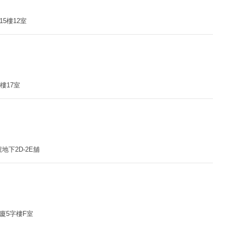
5樓12室
樓17室
地下2D-2E舖
廈5字樓F室