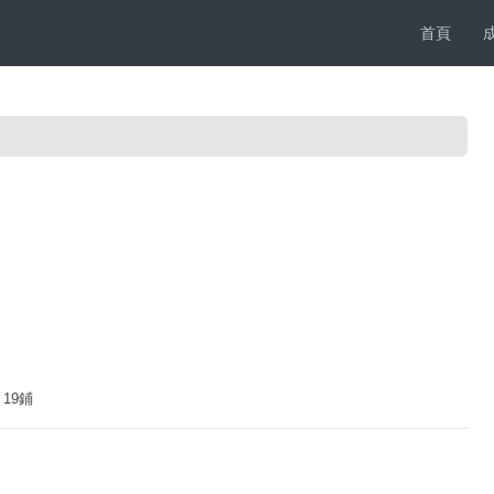
首頁
19鋪