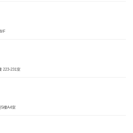
/F
23-231室
5樓A4室