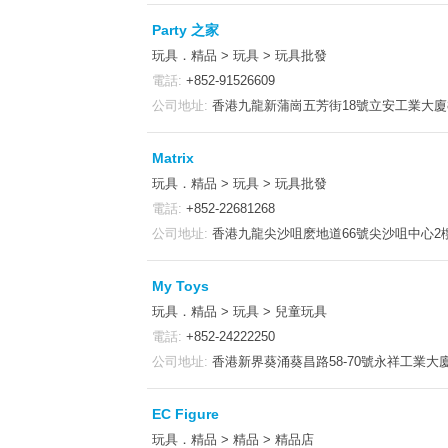
Party 之家
玩具．精品 > 玩具 > 玩具批發
電話:
+852-91526609
公司地址:
香港九龍新蒲崗五芳街18號立安工業大廈8
Matrix
玩具．精品 > 玩具 > 玩具批發
電話:
+852-22681268
公司地址:
香港九龍尖沙咀麽地道66號尖沙咀中心2樓 2
My Toys
玩具．精品 > 玩具 > 兒童玩具
電話:
+852-24222250
公司地址:
香港新界葵涌葵昌路58-70號永祥工業大廈
EC Figure
玩具．精品 > 精品 > 精品店