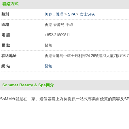
聯絡方式
類別
美容．護理
>
SPA
>
女士SPA
區域
香港 香港島 中環
電 話
+852-21809811
電 郵
暫無
联络地址
香港香港島中環士丹利街24-26號陸羽大廈7樓703-70
網 站
暫無
Sommet Beauty & Spa簡介
SoMMét就是在「家」這個基礎上為你提供一站式專業而優質的美容及SP