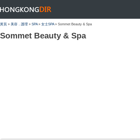
HONGKONGDIR
黃頁
»
美容．護理
»
SPA
»
女士SPA
» Sommet Beauty & Spa
Sommet Beauty & Spa