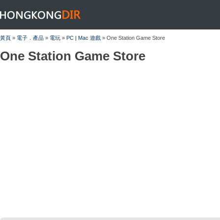
HONGKONGDIR
黃頁
»
電子．產品
»
電玩
»
PC | Mac 遊戲
» One Station Game Store
One Station Game Store