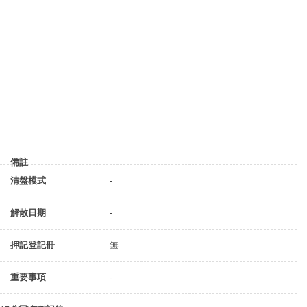
備註
清盤模式
-
解散日期
-
押記登記冊
無
重要事項
-