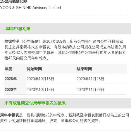
公司名稱記錄
15-10-2019
YOON & SHIN HK Advisory Limited
-周年申報期限
根據香港《公司條例》第107及109條，所有公司每年須向公司註冊處處
長提交具指明格式的申報表。有股本的私人公司須在公司成立為法團的周
年日後42天內提交周年申報表；其他公司則須在公司舉行周年大會的日期
後42天內提交周年申報表。
年度
開始時間
結束時間
2026年
2020年10月15日
2020年11月26日
2020年
2020年10月15日
2020年11月26日
未有或逾期交付周年申報表的後果
周年申報表
是一份具指明格式的申報表，載列截至申報表製備日期為止的公司
資料，例如註冊辦事處地址、股東、董事和公司秘書的資料。