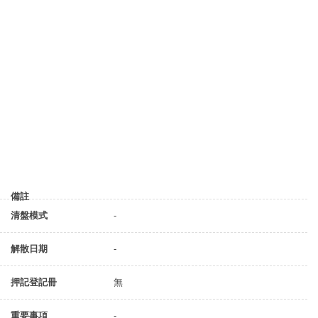
備註
清盤模式
-
解散日期
-
押記登記冊
無
重要事項
-