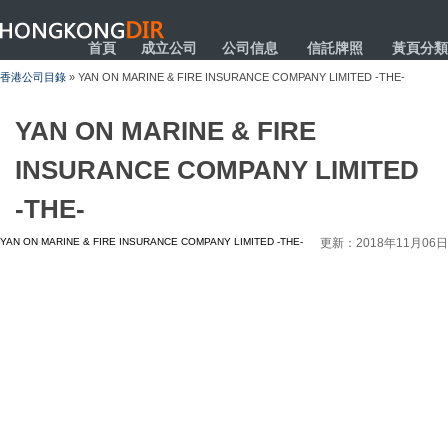
HONGKONGDIR
首頁
成立公司
公司信息
信託牌照
黃頁分類
香港公司目錄
» YAN ON MARINE & FIRE INSURANCE COMPANY LIMITED -THE-
YAN ON MARINE & FIRE
INSURANCE COMPANY LIMITED
-THE-
YAN ON MARINE & FIRE INSURANCE COMPANY LIMITED -THE-
更新：2018年11月06日