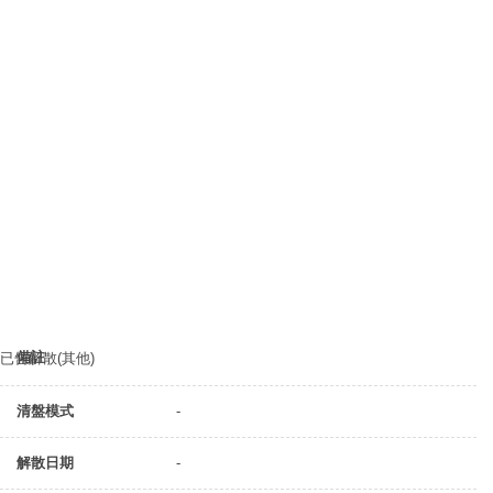
備註
已告解散(其他)
清盤模式
-
解散日期
-