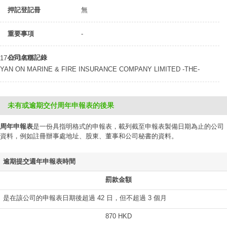
押記登記冊
無
重要事項
-
公司名稱記錄
17-06-1901
YAN ON MARINE & FIRE INSURANCE COMPANY LIMITED -THE-
未有或逾期交付周年申報表的後果
周年申報表
是一份具指明格式的申報表，載列截至申報表製備日期為止的公司
資料，例如註冊辦事處地址、股東、董事和公司秘書的資料。
逾期提交週年申報表時間
罰款金額
是在該公司的申報表日期後超過 42 日，但不超過 3 個月
870 HKD