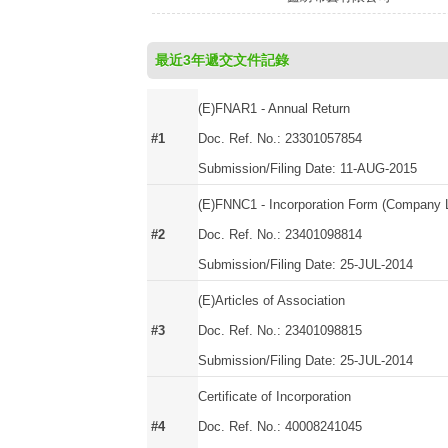
最近3年遞交文件記錄
(E)FNAR1 - Annual Return
#1
Doc. Ref. No.: 23301057854
Submission/Filing Date: 11-AUG-2015
(E)FNNC1 - Incorporation Form (Company L
#2
Doc. Ref. No.: 23401098814
Submission/Filing Date: 25-JUL-2014
(E)Articles of Association
#3
Doc. Ref. No.: 23401098815
Submission/Filing Date: 25-JUL-2014
Certificate of Incorporation
#4
Doc. Ref. No.: 40008241045