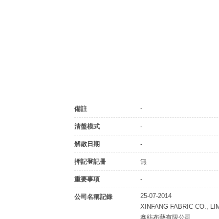
-
備註
清盤模式
-
解散日期
-
押記登記冊
無
重要事項
-
25-07-2014
公司名稱記錄
XINFANG FABRIC CO., LI
鑫紡布藝有限公司