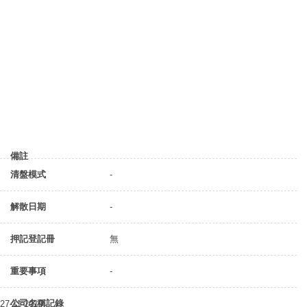
備註
清盤模式
-
解散日期
-
押記登記冊
無
重要事項
-
公司名稱記錄
27-11-2019