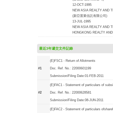
12-OCT-1995
NEW ASIA REALTY AND T
(新亞置業信託有限公司)
13-JUL-1995
NEW ASIA REALTY AND T
HONGKONG REALTY AND 
最近3年遞交文件記錄
(E)FSC1 - Return of Allotments
#1
Doc. Ref. No.: 22000601199
Submission/Filing Date:01-FEB-2011
(E)FAC1 - Statement of particulars of subsi
#2
Doc. Ref. No.: 22000628581
Submission/Filing Date:08-JUN-2011
(E)FAC2 - Statement of particulars ofshare