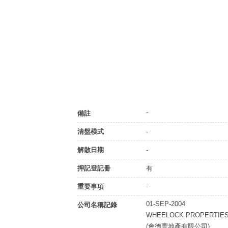
-
備註
清盤模式
-
解散日期
-
押記登記冊
有
重要事項
-
01-SEP-2004
公司名稱記錄
WHEELOCK PROPERTIES
(會德豐地產有限公司)