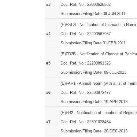
#3
Doc. Ref. No.: 22000628582
Submission/Filing Date:08-JUN-2011
(E)FSC4 - Notification of Increase in Nomin
#4
Doc. Ref. No.: 22200567967
Submission/Filing Date:01-FEB-2011
(E)FD2B - Notification of Change of Particu
#5
Doc. Ref. No.: 22200891325
Submission/Filing Date: 09-JUL-2013
(E)FAR1 - Annual return (with a list of mem
#6
Doc. Ref. No.: 22500972477
Submission/Filing Date: 19-APR-2013
(E)FR2 - Notification of Location of Registe
#7
Doc. Ref. No.: 22601028464
Submission/Filing Date: 20-DEC-2013