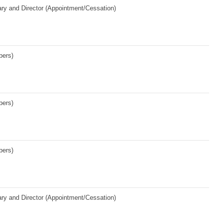
ary and Director (Appointment/Cessation)
bers)
bers)
bers)
ary and Director (Appointment/Cessation)