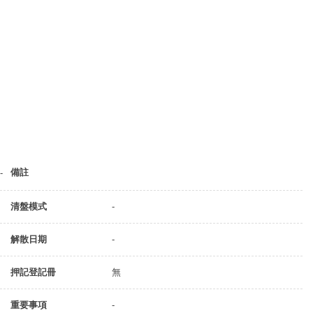
備註
-
清盤模式
-
解散日期
-
押記登記冊
無
重要事項
-