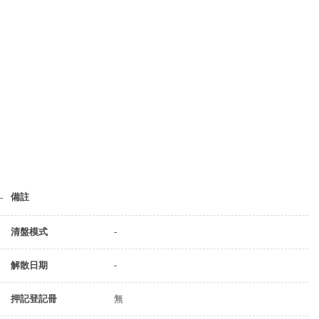
備註
-
清盤模式
-
解散日期
-
押記登記冊
無