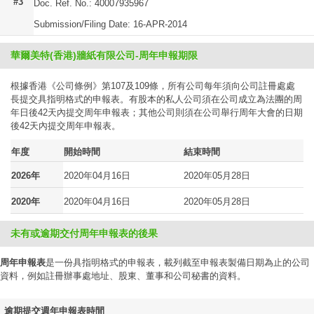
#3
Doc. Ref. No.: 40007935967
Submission/Filing Date: 16-APR-2014
華爾美特(香港)牆紙有限公司-周年申報期限
根據香港《公司條例》第107及109條，所有公司每年須向公司註冊處處
長提交具指明格式的申報表。有股本的私人公司須在公司成立為法團的周
年日後42天內提交周年申報表；其他公司則須在公司舉行周年大會的日期
後42天內提交周年申報表。
年度
開始時間
結束時間
2026年
2020年04月16日
2020年05月28日
2020年
2020年04月16日
2020年05月28日
未有或逾期交付周年申報表的後果
周年申報表
是一份具指明格式的申報表，載列截至申報表製備日期為止的公司
資料，例如註冊辦事處地址、股東、董事和公司秘書的資料。
逾期提交週年申報表時間