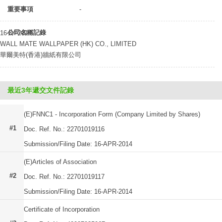
重要事項
-
公司名稱記錄
16-04-2014
WALL MATE WALLPAPER (HK) CO., LIMITED
華爾美特(香港)牆紙有限公司
最近3年遞交文件記錄
(E)FNNC1 - Incorporation Form (Company Limited by Shares)
#1
Doc. Ref. No.: 22701019116
Submission/Filing Date: 16-APR-2014
(E)Articles of Association
#2
Doc. Ref. No.: 22701019117
Submission/Filing Date: 16-APR-2014
Certificate of Incorporation