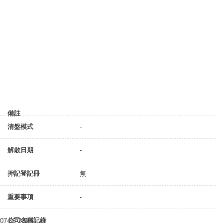
備註
清盤模式
-
解散日期
-
押記登記冊
無
重要事項
-
公司名稱記錄
07-06-2018