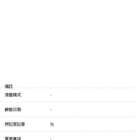
備註
清盤模式
-
解散日期
-
押記登記冊
無
重要事項
-