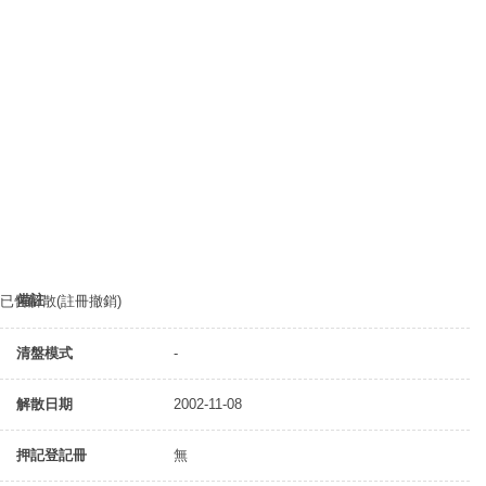
備註
已告解散(註冊撤銷)
清盤模式
-
解散日期
2002-11-08
押記登記冊
無