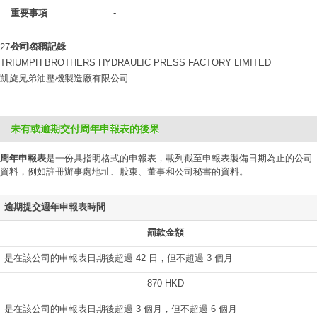
重要事項
-
公司名稱記錄
27-01-1981
TRIUMPH BROTHERS HYDRAULIC PRESS FACTORY LIMITED
凱旋兄弟油壓機製造廠有限公司
未有或逾期交付周年申報表的後果
周年申報表
是一份具指明格式的申報表，載列截至申報表製備日期為止的公司
資料，例如註冊辦事處地址、股東、董事和公司秘書的資料。
逾期提交週年申報表時間
罰款金額
是在該公司的申報表日期後超過 42 日，但不超過 3 個月
870 HKD
是在該公司的申報表日期後超過 3 個月，但不超過 6 個月