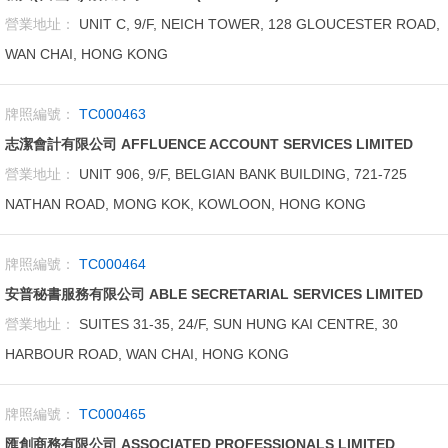
營業地址：
UNIT C, 9/F, NEICH TOWER, 128 GLOUCESTER ROAD,
WAN CHAI, HONG KONG
牌照編號：
TC000463
志潔會計有限公司 AFFLUENCE ACCOUNT SERVICES LIMITED
營業地址：
UNIT 906, 9/F, BELGIAN BANK BUILDING, 721-725
NATHAN ROAD, MONG KOK, KOWLOON, HONG KONG
牌照編號：
TC000464
安普秘書服務有限公司 ABLE SECRETARIAL SERVICES LIMITED
營業地址：
SUITES 31-35, 24/F, SUN HUNG KAI CENTRE, 30
HARBOUR ROAD, WAN CHAI, HONG KONG
牌照編號：
TC000465
匯創商務有限公司 ASSOCIATED PROFESSIONALS LIMITED