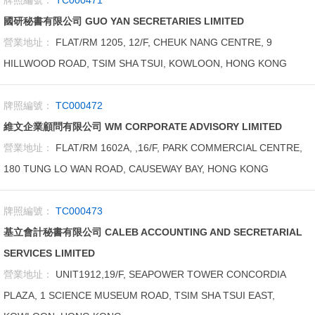
牌照編號：
TC000471
國研秘書有限公司 GUO YAN SECRETARIES LIMITED
營業地址：
FLAT/RM 1205, 12/F, CHEUK NANG CENTRE, 9
HILLWOOD ROAD, TSIM SHA TSUI, KOWLOON, HONG KONG
牌照編號：
TC000472
維文企業顧問有限公司 WM CORPORATE ADVISORY LIMITED
營業地址：
FLAT/RM 1602A, ,16/F, PARK COMMERCIAL CENTRE,
180 TUNG LO WAN ROAD, CAUSEWAY BAY, HONG KONG
牌照編號：
TC000473
基立會計秘書有限公司 CALEB ACCOUNTING AND SECRETARIAL
SERVICES LIMITED
營業地址：
UNIT1912,19/F, SEAPOWER TOWER CONCORDIA
PLAZA, 1 SCIENCE MUSEUM ROAD, TSIM SHA TSUI EAST,