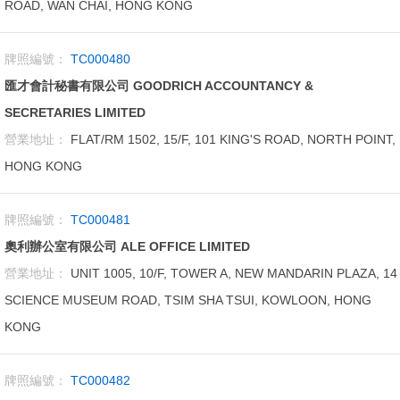
ROAD, WAN CHAI, HONG KONG
牌照編號：
TC000480
匯才會計秘書有限公司 GOODRICH ACCOUNTANCY &
SECRETARIES LIMITED
營業地址：
FLAT/RM 1502, 15/F, 101 KING'S ROAD, NORTH POINT,
HONG KONG
牌照編號：
TC000481
奧利辦公室有限公司 ALE OFFICE LIMITED
營業地址：
UNIT 1005, 10/F, TOWER A, NEW MANDARIN PLAZA, 14
SCIENCE MUSEUM ROAD, TSIM SHA TSUI, KOWLOON, HONG
KONG
牌照編號：
TC000482