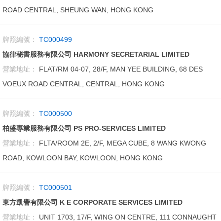
ROAD CENTRAL, SHEUNG WAN, HONG KONG
牌照編號：
TC000499
協律秘書服務有限公司 HARMONY SECRETARIAL LIMITED
營業地址：
FLAT/RM 04-07, 28/F, MAN YEE BUILDING, 68 DES
VOEUX ROAD CENTRAL, CENTRAL, HONG KONG
牌照編號：
TC000500
柏盛專業服務有限公司 PS PRO-SERVICES LIMITED
營業地址：
FLTA/ROOM 2E, 2/F, MEGA CUBE, 8 WANG KWONG
ROAD, KOWLOON BAY, KOWLOON, HONG KONG
牌照編號：
TC000501
東方凱譽有限公司 K E CORPORATE SERVICES LIMITED
營業地址：
UNIT 1703, 17/F, WING ON CENTRE, 111 CONNAUGHT