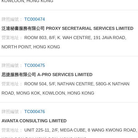
KOWLOON, HONG KONG
牌照編號：
TC000474
泛達秘書服務有限公司 PROXY SECRETARIAL SERVICES LIMITED
營業地址：
ROOM 803, 8/F, K. WAH CENTRE, 191 JAVA ROAD,
NORTH POINT, HONG KONG
牌照編號：
TC000475
思捷服務有限公司 A-PRO SERVICES LIMITED
營業地址：
ROOM 504, 5/F, NATHAN CENTRE, 580G-K NATHAN
ROAD, MONG KOK, KOWLOON, HONG KONG
牌照編號：
TC000476
AVANTA CONSULTING LIMITED
營業地址：
UNIT 225-11, 2/F, MEGA CUBE, 8 WANG KWONG ROAD,