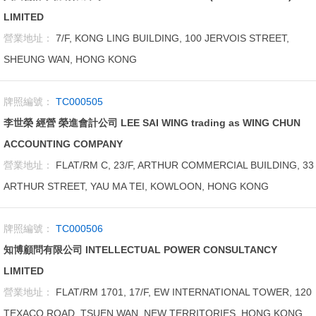
LIMITED
營業地址：
7/F, KONG LING BUILDING, 100 JERVOIS STREET,
SHEUNG WAN, HONG KONG
牌照編號：
TC000505
李世榮 經營 榮進會計公司 LEE SAI WING trading as WING CHUN
ACCOUNTING COMPANY
營業地址：
FLAT/RM C, 23/F, ARTHUR COMMERCIAL BUILDING, 33
ARTHUR STREET, YAU MA TEI, KOWLOON, HONG KONG
牌照編號：
TC000506
知博顧問有限公司 INTELLECTUAL POWER CONSULTANCY
LIMITED
營業地址：
FLAT/RM 1701, 17/F, EW INTERNATIONAL TOWER, 120
TEXACO ROAD, TSUEN WAN, NEW TERRITORIES, HONG KONG