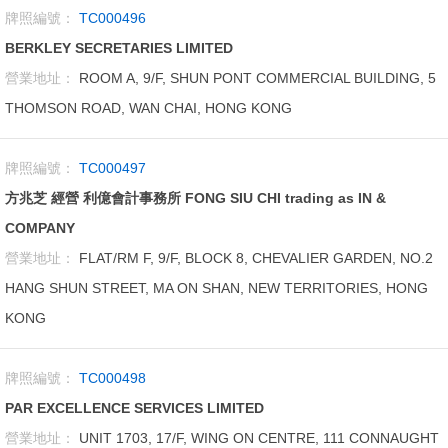
牌照編號：
TC000496
BERKLEY SECRETARIES LIMITED
營業地址：
ROOM A, 9/F, SHUN PONT COMMERCIAL BUILDING, 5
THOMSON ROAD, WAN CHAI, HONG KONG
牌照編號：
TC000497
方兆芝 經營 利億會計事務所 FONG SIU CHI trading as IN &
COMPANY
營業地址：
FLAT/RM F, 9/F, BLOCK 8, CHEVALIER GARDEN, NO.2
HANG SHUN STREET, MA ON SHAN, NEW TERRITORIES, HONG
KONG
牌照編號：
TC000498
PAR EXCELLENCE SERVICES LIMITED
營業地址：
UNIT 1703, 17/F, WING ON CENTRE, 111 CONNAUGHT