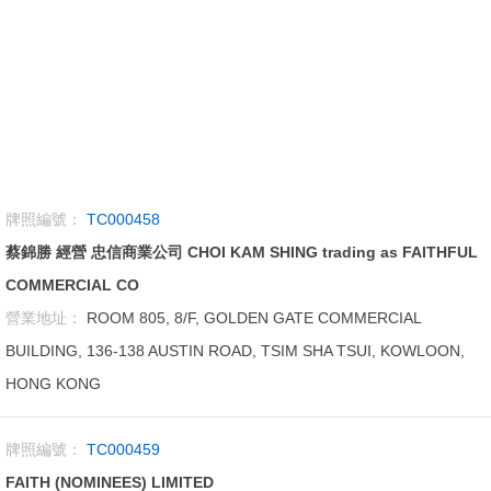
牌照編號：
TC000458
蔡錦勝 經營 忠信商業公司 CHOI KAM SHING trading as FAITHFUL
COMMERCIAL CO
營業地址：
ROOM 805, 8/F, GOLDEN GATE COMMERCIAL
BUILDING, 136-138 AUSTIN ROAD, TSIM SHA TSUI, KOWLOON,
HONG KONG
牌照編號：
TC000459
FAITH (NOMINEES) LIMITED