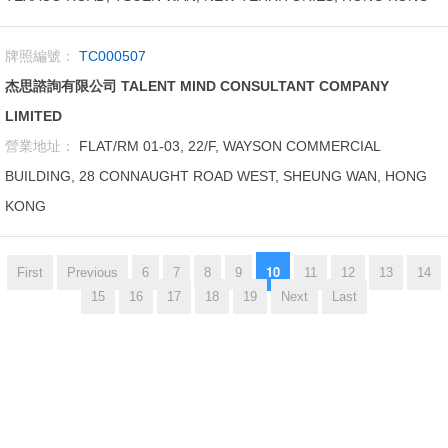
牌照編號：
TC000507
杰思諮詢有限公司 TALENT MIND CONSULTANT COMPANY
LIMITED
營業地址：
FLAT/RM 01-03, 22/F, WAYSON COMMERCIAL
BUILDING, 28 CONNAUGHT ROAD WEST, SHEUNG WAN, HONG
KONG
10
First
Previous
6
7
8
9
11
12
13
14
15
16
17
18
19
Next
Last