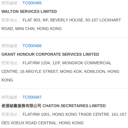
牌照編號：
TC000485
WALTON SERVICES LIMITED
營業地址：
FLAT 903, 9/F, BEVERLY HOUSE, 93-107 LOCKHART
ROAD, WAN CHAI, HONG KONG
牌照編號：
TC000486
GRANT HONOUR CORPORATE SERVICES LIMITED
營業地址：
FLAT/RM 1204, 12/F, MONGKOK COMMERCIAL
CENTRE, 16 ARGYLE STREET, MONG KOK, KOWLOON, HONG
KONG
牌照編號：
TC000487
俊滙秘書服務有限公司 CHATON SECRETARIES LIMITED
營業地址：
FLAT/RM 1001, HONG KONG TRADE CENTRE, 161-167
DES VOEUX ROAD CENTRAL, HONG KONG