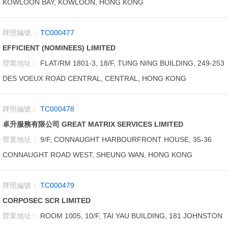
KOWLOON BAY, KOWLOON, HONG KONG
牌照編號：
TC000477
EFFICIENT (NOMINEES) LIMITED
營業地址：
FLAT/RM 1801-3, 18/F, TUNG NING BUILDING, 249-253
DES VOEUX ROAD CENTRAL, CENTRAL, HONG KONG
牌照編號：
TC000478
卓升服務有限公司 GREAT MATRIX SERVICES LIMITED
營業地址：
9/F, CONNAUGHT HARBOURFRONT HOUSE, 35-36
CONNAUGHT ROAD WEST, SHEUNG WAN, HONG KONG
牌照編號：
TC000479
CORPOSEC SCR LIMITED
營業地址：
ROOM 1005, 10/F, TAI YAU BUILDING, 181 JOHNSTON