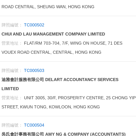
ROAD CENTRAL, SHEUNG WAN, HONG KONG
牌照編號：
TC000502
CHUI AND LAU MANAGEMENT COMPANY LIMITED
營業地址：
FLAT/RM 703-704, 7/F, WING ON HOUSE, 71 DES
VOUEX ROAD CENTRAL, CENTRAL, HONG KONG
牌照編號：
TC000503
迪雅會計服務有限公司 DELART ACCOUNTANCY SERVICES
LIMITED
營業地址：
UNIT 3005, 30/F, PROSPERITY CENTRE, 25 CHONG YIP
STREET, KWUN TONG, KOWLOON, HONG KONG
牌照編號：
TC000504
吳氏會計事務有限公司 AMY NG & COMPANY (ACCOUNTANTS)