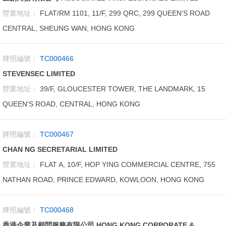
營業地址：
FLAT/RM 1101, 11/F, 299 QRC, 299 QUEEN'S ROAD
CENTRAL, SHEUNG WAN, HONG KONG
牌照編號：
TC000466
STEVENSEC LIMITED
營業地址：
39/F, GLOUCESTER TOWER, THE LANDMARK, 15
QUEEN'S ROAD, CENTRAL, HONG KONG
牌照編號：
TC000467
CHAN NG SECRETARIAL LIMITED
營業地址：
FLAT A, 10/F, HOP YING COMMERCIAL CENTRE, 755
NATHAN ROAD, PRINCE EDWARD, KOWLOON, HONG KONG
牌照編號：
TC000468
香港企業及顧問服務有限公司 HONG KONG CORPORATE &