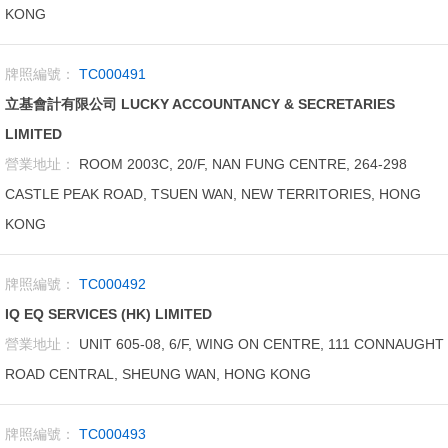
KONG
牌照編號：
TC000491
立基會計有限公司 LUCKY ACCOUNTANCY & SECRETARIES
LIMITED
營業地址：
ROOM 2003C, 20/F, NAN FUNG CENTRE, 264-298
CASTLE PEAK ROAD, TSUEN WAN, NEW TERRITORIES, HONG
KONG
牌照編號：
TC000492
IQ EQ SERVICES (HK) LIMITED
營業地址：
UNIT 605-08, 6/F, WING ON CENTRE, 111 CONNAUGHT
ROAD CENTRAL, SHEUNG WAN, HONG KONG
牌照編號：
TC000493