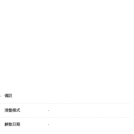
備註
-
清盤模式
-
解散日期
-