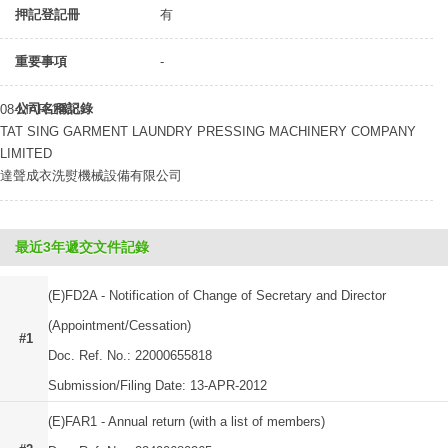
押記登記冊
有
重要事項
-
公司名稱記錄
08-MAR-1988
TAT SING GARMENT LAUNDRY PRESSING MACHINERY COMPANY
LIMITED
達聲成衣洗熨機械設備有限公司
最近3年遞交文件記錄
(E)FD2A - Notification of Change of Secretary and Director
(Appointment/Cessation)
#1
Doc. Ref. No.: 22000655818
Submission/Filing Date: 13-APR-2012
(E)FAR1 - Annual return (with a list of members)