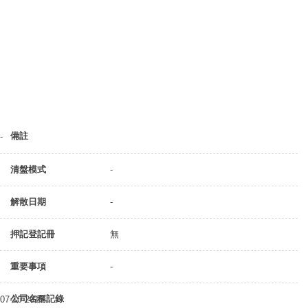
備註
-
清盤模式
-
解散日期
-
押記登記冊
無
重要事項
-
公司名稱記錄
07-10-2015