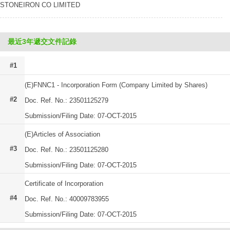
STONEIRON CO LIMITED
最近3年遞交文件記錄
#1
(E)FNNC1 - Incorporation Form (Company Limited by Shares)
#2
Doc. Ref. No.: 23501125279
Submission/Filing Date: 07-OCT-2015
(E)Articles of Association
#3
Doc. Ref. No.: 23501125280
Submission/Filing Date: 07-OCT-2015
Certificate of Incorporation
#4
Doc. Ref. No.: 40009783955
Submission/Filing Date: 07-OCT-2015