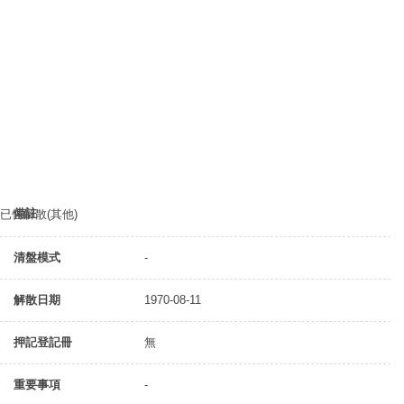
備註
已告解散(其他)
清盤模式
-
解散日期
1970-08-11
押記登記冊
無
重要事項
-