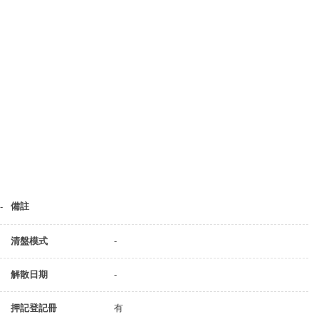
備註
-
清盤模式
-
解散日期
-
押記登記冊
有