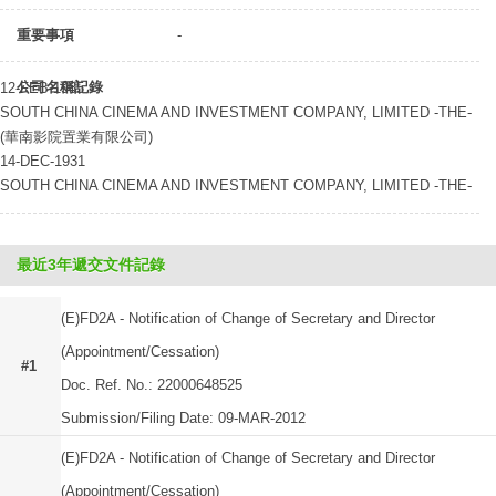
重要事項
-
公司名稱記錄
12-FEB-1985
SOUTH CHINA CINEMA AND INVESTMENT COMPANY, LIMITED -THE-
(華南影院置業有限公司)
14-DEC-1931
SOUTH CHINA CINEMA AND INVESTMENT COMPANY, LIMITED -THE-
最近3年遞交文件記錄
(E)FD2A - Notification of Change of Secretary and Director
(Appointment/Cessation)
#1
Doc. Ref. No.: 22000648525
Submission/Filing Date: 09-MAR-2012
(E)FD2A - Notification of Change of Secretary and Director
(Appointment/Cessation)