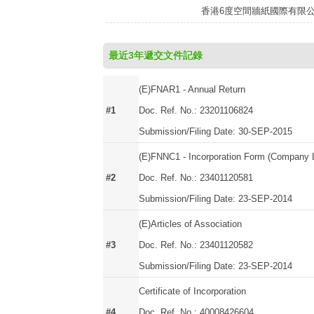
香港6度空間牆紙國際有限
最近3年遞交文件記錄
(E)FNAR1 - Annual Return
#1
Doc. Ref. No.: 23201106824
Submission/Filing Date: 30-SEP-2015
(E)FNNC1 - Incorporation Form (Company L
#2
Doc. Ref. No.: 23401120581
Submission/Filing Date: 23-SEP-2014
(E)Articles of Association
#3
Doc. Ref. No.: 23401120582
Submission/Filing Date: 23-SEP-2014
Certificate of Incorporation
#4
Doc. Ref. No.: 40008426604