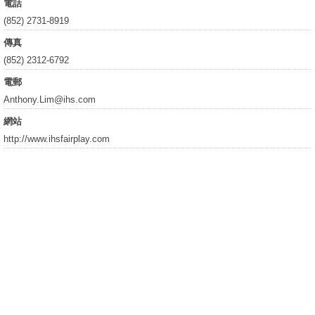
電話
(852) 2731-8919
傳真
(852) 2312-6792
電郵
Anthony.Lim@ihs.com
網站
http://www.ihsfairplay.com