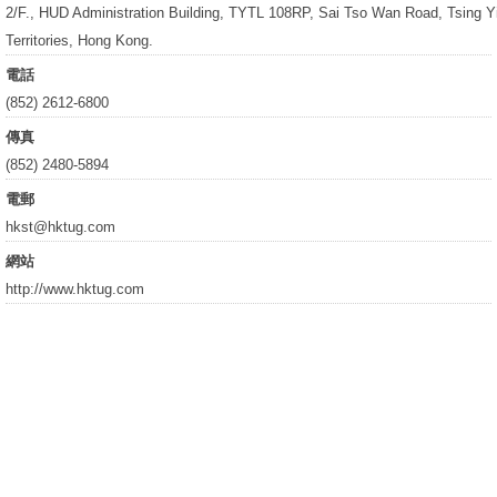
2/F., HUD Administration Building, TYTL 108RP, Sai Tso Wan Road, Tsing Y
Territories, Hong Kong.
電話
(852) 2612-6800
傳真
(852) 2480-5894
電郵
hkst@hktug.com
網站
http://www.hktug.com