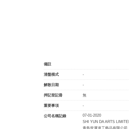
備註
清盤模式
-
解散日期
-
押記登記冊
無
重要事項
-
07-01-2020
公司名稱記錄
SHI YUN DA ARTS LIMITE
青島世運達工藝品有限公司