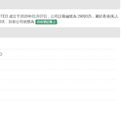
MITED 成立于2020年01月07日，公司註冊編號為:2909325，屬於香港(私人
3天 . 目前公司狀態為
。
仍在登記冊上
D