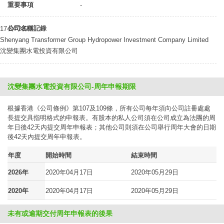
重要事項
-
公司名稱記錄
17-04-2020
Shenyang Transformer Group Hydropower Investment Company Limited
沈變集團水電投資有限公司
沈變集團水電投資有限公司-周年申報期限
根據香港《公司條例》第107及109條，所有公司每年須向公司註冊處處
長提交具指明格式的申報表。有股本的私人公司須在公司成立為法團的周
年日後42天內提交周年申報表；其他公司則須在公司舉行周年大會的日期
後42天內提交周年申報表。
年度
開始時間
結束時間
2026年
2020年04月17日
2020年05月29日
2020年
2020年04月17日
2020年05月29日
未有或逾期交付周年申報表的後果