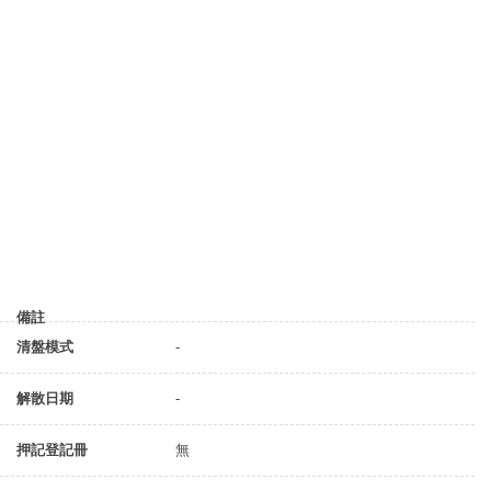
備註
清盤模式
-
解散日期
-
押記登記冊
無