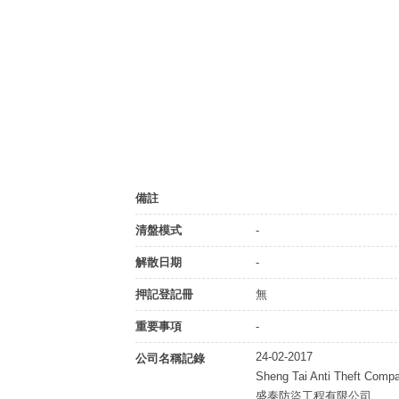
備註
清盤模式
-
解散日期
-
押記登記冊
無
重要事項
-
24-02-2017
公司名稱記錄
Sheng Tai Anti Theft Comp
盛泰防盜工程有限公司