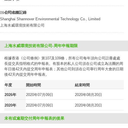
公司名稱記錄
09-07-2019
Shanghai Shannover Environmental Technology Co., Limited
上海水威環境技術有限公司
上海水威環境技術有限公司-周年申報期限
根據香港《公司條例》第107及109條，所有公司每年須向公司註冊處處
長提交具指明格式的申報表。有股本的私人公司須在公司成立為法團的周
年日後42天內提交周年申報表；其他公司則須在公司舉行周年大會的日期
後42天內提交周年申報表。
年度
開始時間
結束時間
2026年
2020年07月09日
2020年08月20日
2020年
2020年07月09日
2020年08月20日
未有或逾期交付周年申報表的後果