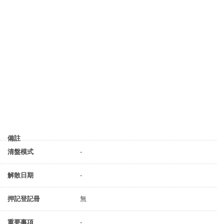
備註
清盤模式
-
解散日期
-
押記登記冊
無
重要事項
-