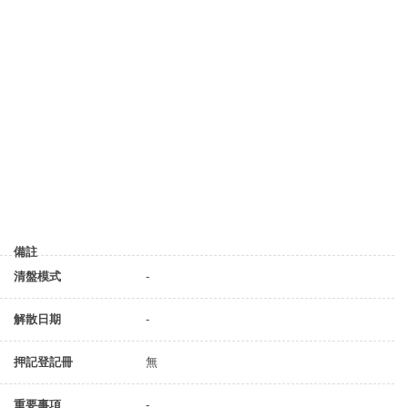
備註
清盤模式
-
解散日期
-
押記登記冊
無
重要事項
-