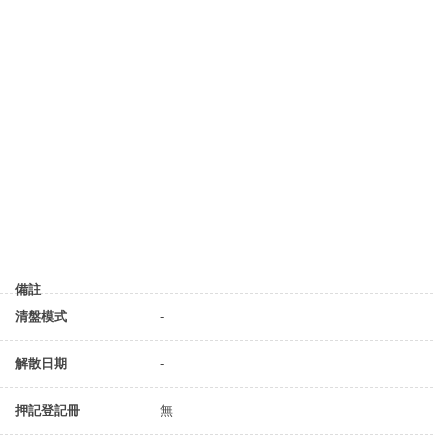
備註
清盤模式
-
解散日期
-
押記登記冊
無