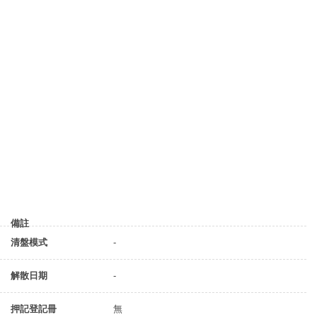
備註
清盤模式
-
解散日期
-
押記登記冊
無