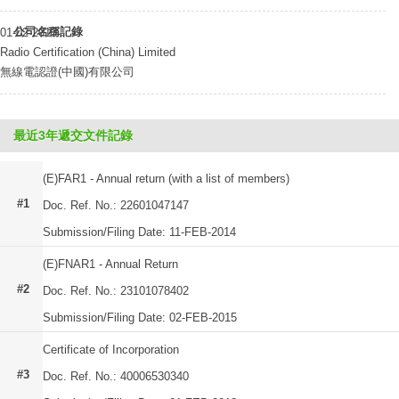
公司名稱記錄
01-02-2013
Radio Certification (China) Limited
無線電認證(中國)有限公司
最近3年遞交文件記錄
(E)FAR1 - Annual return (with a list of members)
#1
Doc. Ref. No.: 22601047147
Submission/Filing Date: 11-FEB-2014
(E)FNAR1 - Annual Return
#2
Doc. Ref. No.: 23101078402
Submission/Filing Date: 02-FEB-2015
Certificate of Incorporation
#3
Doc. Ref. No.: 40006530340