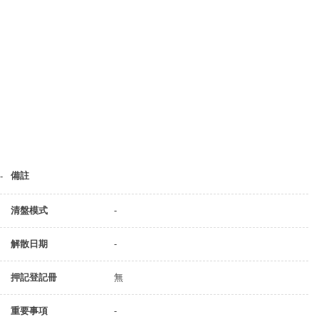
備註
-
清盤模式
-
解散日期
-
押記登記冊
無
重要事項
-