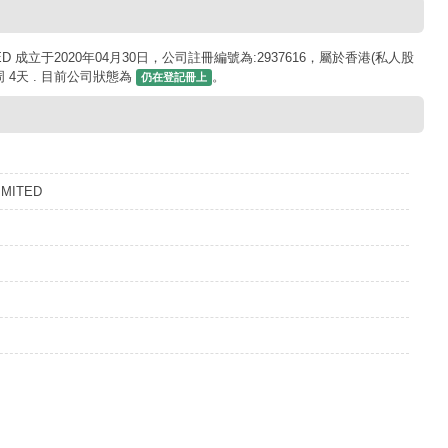
ITED 成立于2020年04月30日，公司註冊編號為:2937616，屬於香港(私人股
 4天 . 目前公司狀態為
。
仍在登記冊上
IMITED