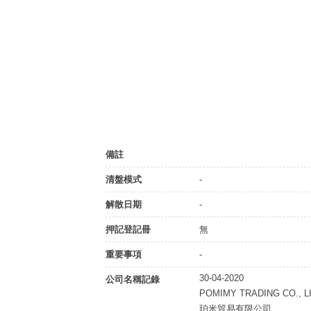
備註
清盤模式
-
解散日期
-
押記登記冊
無
重要事項
-
30-04-2020
公司名稱記錄
POMIMY TRADING CO., L
珀米貿易有限公司