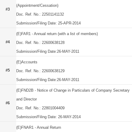
(Appointment/Cessation)
#3
Doc. Ref. No.: 22501141132
Submission/Filing Date: 25-APR-2014
(E)FAR1 - Annual return (with a list of members)
#4
Doc. Ref. No.: 22600638128
Submission/Filing Date:26-MAY-2011
(E)Accounts
#5
Doc. Ref. No.: 22600638129
Submission/Filing Date:26-MAY-2011
(E)FND2B - Notice of Change in Particulars of Company Secretary
and Director
#6
Doc. Ref. No.: 22801004409
Submission/Filing Date: 26-MAY-2014
(E)FNAR1 - Annual Return