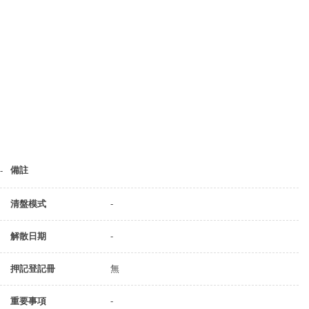
備註
-
清盤模式
-
解散日期
-
押記登記冊
無
重要事項
-