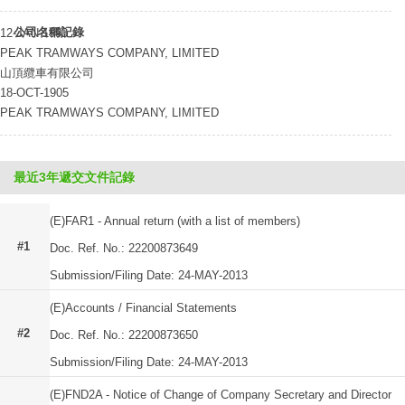
公司名稱記錄
12-JAN-1993
PEAK TRAMWAYS COMPANY, LIMITED
山頂纜車有限公司
18-OCT-1905
PEAK TRAMWAYS COMPANY, LIMITED
最近3年遞交文件記錄
(E)FAR1 - Annual return (with a list of members)
#1
Doc. Ref. No.: 22200873649
Submission/Filing Date: 24-MAY-2013
(E)Accounts / Financial Statements
#2
Doc. Ref. No.: 22200873650
Submission/Filing Date: 24-MAY-2013
(E)FND2A - Notice of Change of Company Secretary and Director