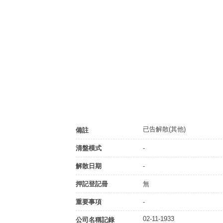
已告解散(其他)
備註
清盤模式
-
解散日期
-
押記登記冊
無
重要事項
-
02-11-1933
公司名稱記錄