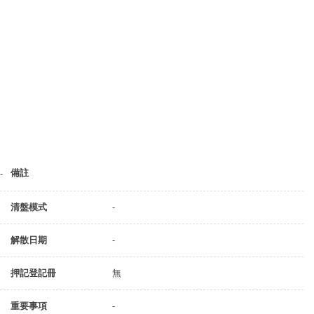
備註
-
清盤模式
-
解散日期
-
押記登記冊
無
重要事項
-