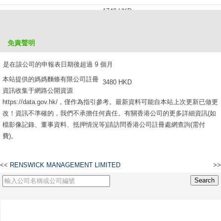
1740 HKD
是在該公司的申報表日期後超過 6 個月，但不超過 9 個月
免責聲明
2610 HKD
是在該公司的申報表日期後超過 9 個月
本站提供的媽媽麵條有限公司註冊
3480 HKD
資訊收集于網路公開資源
https://data.gov.hk/，僅作為指引參考。最新資料可能自本站上次更新已做更
改！資訊不準確的，我們不承擔任何責任。有關香港公司的更多詳細資訊(如
檔影像記錄、董事資料、抵押情況等)請訪問香港公司註冊處網查詢(需付
費)。
<<
RENSWICK MANAGEMENT LIMITED
>>
北極市場有限公司