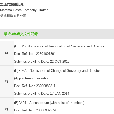
公司名稱記錄
21-10-2012
Mamma Pasta Company Limited
媽媽麵條有限公司
最近3年遞交文件記錄
(E)FD4 - Notification of Resignation of Secretary and Director
#1
Doc. Ref. No.: 22601001891
Submission/Filing Date: 22-OCT-2013
(E)FD2A - Notification of Change of Secretary and Director
(Appointment/Cessation)
#2
Doc. Ref. No.: 23200885811
Submission/Filing Date: 17-JAN-2014
(E)FAR1 - Annual return (with a list of members)
#3
Doc. Ref. No.: 23500902279