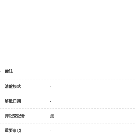
備註
-
清盤模式
-
解散日期
-
押記登記冊
無
重要事項
-