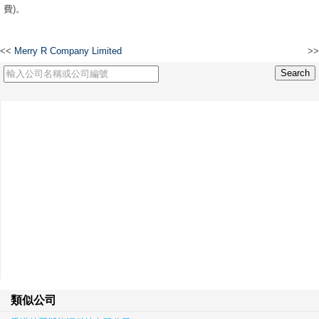
費)。
<<
Merry R Company Limited
>>
Merry K Company Limited
類似公司