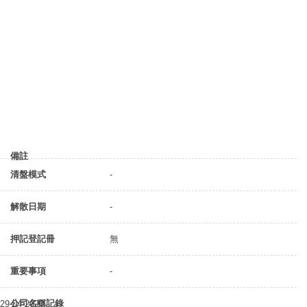
備註
清盤模式
-
解散日期
-
押記登記冊
無
重要事項
-
公司名稱記錄
29-04-2020