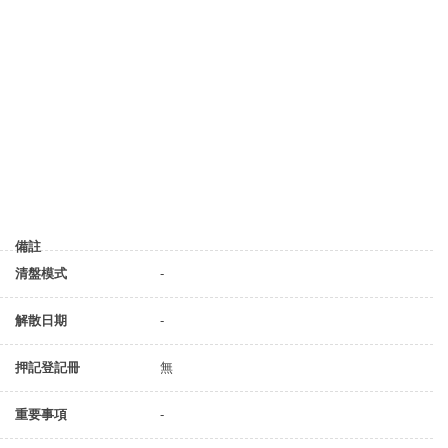
備註
清盤模式
-
解散日期
-
押記登記冊
無
重要事項
-