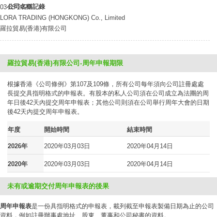
公司名稱記錄
03-03-2020
LORA TRADING (HONGKONG) Co., Limited
羅拉貿易(香港)有限公司
羅拉貿易(香港)有限公司-周年申報期限
根據香港《公司條例》第107及109條，所有公司每年須向公司註冊處處
長提交具指明格式的申報表。有股本的私人公司須在公司成立為法團的周
年日後42天內提交周年申報表；其他公司則須在公司舉行周年大會的日期
後42天內提交周年申報表。
年度
開始時間
結束時間
2026年
2020年03月03日
2020年04月14日
2020年
2020年03月03日
2020年04月14日
未有或逾期交付周年申報表的後果
周年申報表
是一份具指明格式的申報表，載列截至申報表製備日期為止的公司
資料，例如註冊辦事處地址、股東、董事和公司秘書的資料。