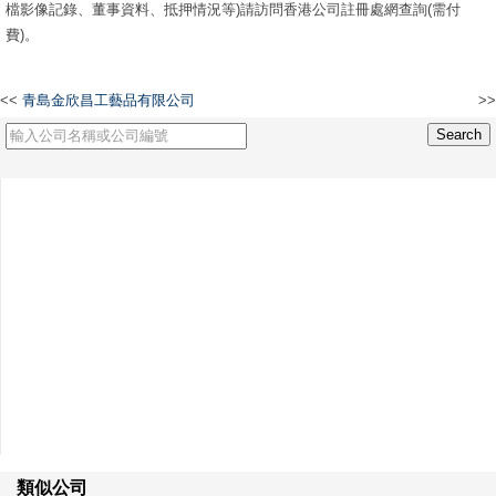
檔影像記錄、董事資料、抵押情況等)請訪問香港公司註冊處網查詢(需付
費)。
<<
青島金欣昌工藝品有限公司
>>
UP-BIT INTERNATIONAL LIMITED
類似公司