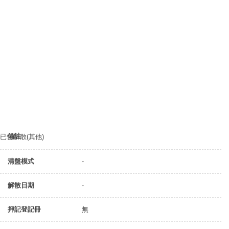
備註
已告解散(其他)
清盤模式
-
解散日期
-
押記登記冊
無