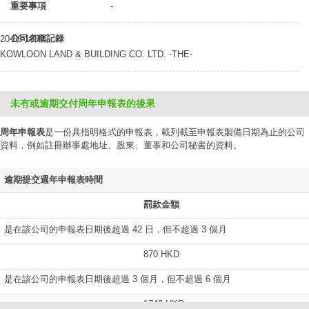
重要事項
-
公司名稱記錄
20-06-1889
KOWLOON LAND & BUILDING CO. LTD. -THE-
未有或逾期交付周年申報表的後果
周年申報表
是一份具指明格式的申報表，載列截至申報表製備日期為止的公司
資料，例如註冊辦事處地址、股東、董事和公司秘書的資料。
逾期提交週年申報表時間
罰款金額
是在該公司的申報表日期後超過 42 日，但不超過 3 個月
870 HKD
是在該公司的申報表日期後超過 3 個月，但不超過 6 個月
1740 HKD