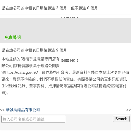
是在該公司的申報表日期後超過 3 個月，但不超過 6 個月
1740 HKD
是在該公司的申報表日期後超過 6 個月，但不超過 9 個月
免責聲明
2610 HKD
是在該公司的申報表日期後超過 9 個月
本站提供的(港衞手提電話專門店有
3480 HKD
限公司)註冊資訊收集于網路公開資
源https://data.gov.hk/，僅作為指引參考。最新資料可能自本站上次更新已做
更改！資訊不準確的，我們不承擔任何責任。有關香港公司的更多詳細資訊
(如檔影像記錄、董事資料、抵押情況等)請訪問香港公司註冊處網查詢(需付
費)。
<<
華誠紡織品有限公司
>>
聯達威(香港)有限公司