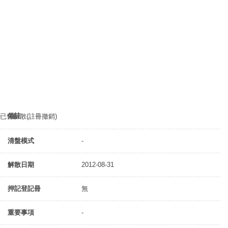
備註
已告解散(註冊撤銷)
清盤模式
-
解散日期
2012-08-31
押記登記冊
無
重要事項
-