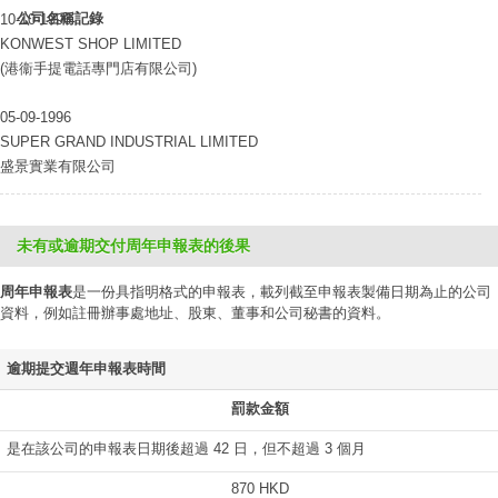
公司名稱記錄
10-10-1996
KONWEST SHOP LIMITED
(港衞手提電話專門店有限公司)
05-09-1996
SUPER GRAND INDUSTRIAL LIMITED
盛景實業有限公司
未有或逾期交付周年申報表的後果
周年申報表
是一份具指明格式的申報表，載列截至申報表製備日期為止的公司
資料，例如註冊辦事處地址、股東、董事和公司秘書的資料。
逾期提交週年申報表時間
罰款金額
是在該公司的申報表日期後超過 42 日，但不超過 3 個月
870 HKD