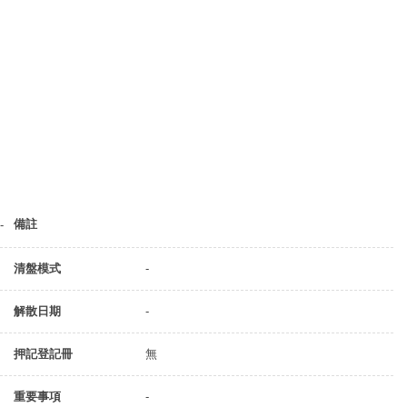
備註
-
清盤模式
-
解散日期
-
押記登記冊
無
重要事項
-