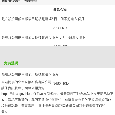
逾期提交週年申報表時間
罰款金額
是在該公司的申報表日期後超過 42 日，但不超過 3 個月
870 HKD
是在該公司的申報表日期後超過 3 個月，但不超過 6 個月
1740 HKD
是在該公司的申報表日期後超過 6 個月，但不超過 9 個月
免責聲明
2610 HKD
是在該公司的申報表日期後超過 9 個月
本站提供的皇室窗簾布藝有限公司
3480 HKD
註冊資訊收集于網路公開資源
https://data.gov.hk/，僅作為指引參考。最新資料可能自本站上次更新已做更
改！資訊不準確的，我們不承擔任何責任。有關香港公司的更多詳細資訊(如
檔影像記錄、董事資料、抵押情況等)請訪問香港公司註冊處網查詢(需付
費)。