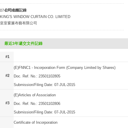
公司名稱記錄
07-07-2015
KING'S WINDOW CURTAIN CO. LIMITED
皇室窗簾布藝有限公司
最近3年遞交文件記錄
#1
(E)FNNC1 - Incorporation Form (Company Limited by Shares)
#2
Doc. Ref. No.: 23501102805
Submission/Filing Date: 07-JUL-2015
(E)Articles of Association
#3
Doc. Ref. No.: 23501102806
Submission/Filing Date: 07-JUL-2015
Certificate of Incorporation