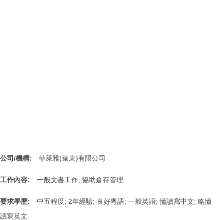
公司/機構:
菲萊雅(遠東)有限公司
工作內容:
一般文書工作, 協助倉存管理
要求學歷:
中五程度; 2年經驗; 良好粵語; 一般英語; 懂讀寫中文; 略懂
讀寫英文