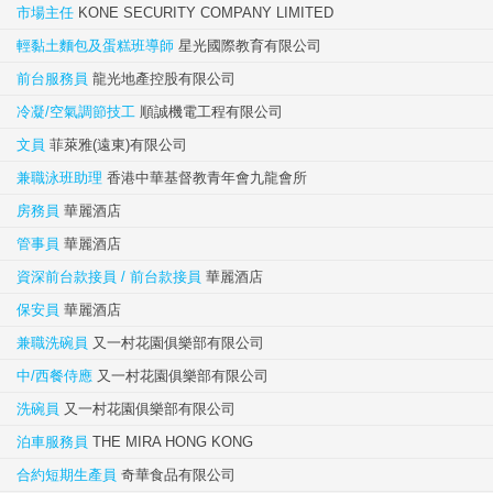
市場主任
KONE SECURITY COMPANY LIMITED
輕黏土麵包及蛋糕班導師
星光國際教育有限公司
前台服務員
龍光地產控股有限公司
冷凝/空氣調節技工
順誠機電工程有限公司
文員
菲萊雅(遠東)有限公司
兼職泳班助理
香港中華基督教青年會九龍會所
房務員
華麗酒店
管事員
華麗酒店
資深前台款接員 / 前台款接員
華麗酒店
保安員
華麗酒店
兼職洗碗員
又一村花園俱樂部有限公司
中/西餐侍應
又一村花園俱樂部有限公司
洗碗員
又一村花園俱樂部有限公司
泊車服務員
THE MIRA HONG KONG
合約短期生產員
奇華食品有限公司