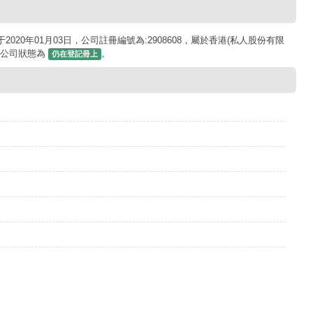
ted 成立于2020年01月03日，公司註冊編號為:2908608，屬於香港(私人股份有限
目前公司狀態為
。
仍在登記冊上