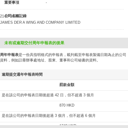
重要事項
-
公司名稱記錄
21-07-1926
JAMES DER A WING AND COMPANY LIMITED
未有或逾期交付周年申報表的後果
周年申報表
是一份具指明格式的申報表，載列截至申報表製備日期為止的公司
資料，例如註冊辦事處地址、股東、董事和公司秘書的資料。
逾期提交週年申報表時間
罰款金額
是在該公司的申報表日期後超過 42 日，但不超過 3 個月
870 HKD
是在該公司的申報表日期後超過 3 個月，但不超過 6 個月
1740 HKD