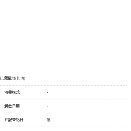
備註
已告解散(其他)
清盤模式
-
解散日期
-
押記登記冊
無