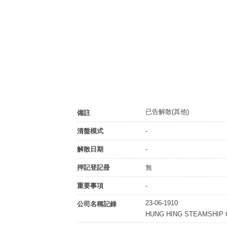
已告解散(其他)
備註
清盤模式
-
解散日期
-
押記登記冊
無
重要事項
-
23-06-1910
公司名稱記錄
HUNG HING STEAMSHIP 