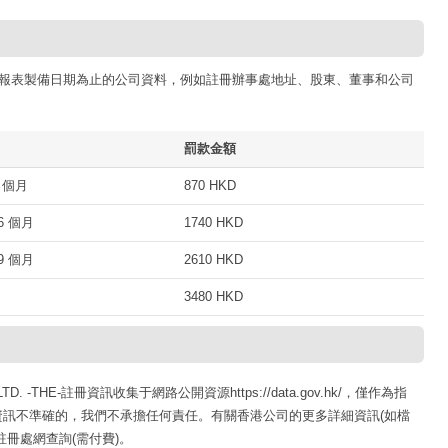
報表製備日期為止的公司資料，例如註冊辦事處地址、股東、董事和公司
罰款金額
 個月
870 HKD
 個月
1740 HKD
 個月
2610 HKD
3480 HKD
TD. -THE-註冊資訊收集于網路公開資源https://data.gov.hk/，僅作為指
訊不準確的，我們不承擔任何責任。有關香港公司的更多詳細資訊(如檔
冊處網查詢(需付費)。