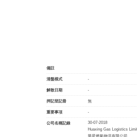
備註
清盤模式
-
解散日期
-
押記登記冊
無
重要事項
-
30-07-2018
公司名稱記錄
Huaxing Gas Logistics Limi
華星燃氣物流有限公司