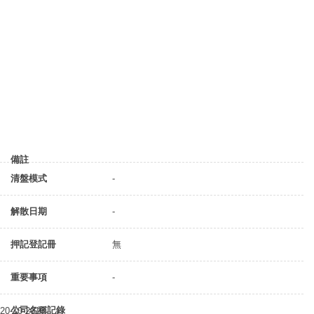
備註
清盤模式
-
解散日期
-
押記登記冊
無
重要事項
-
公司名稱記錄
20-10-2016