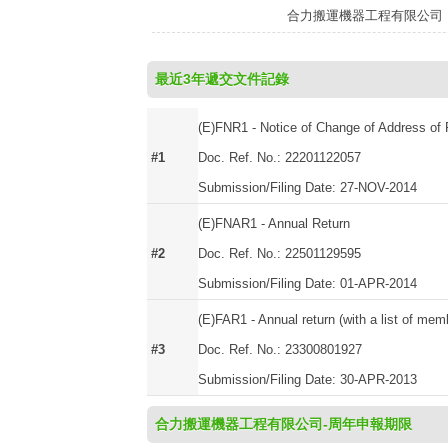
合力搬運機器工程有限公司
最近3年遞交文件記錄
(E)FNR1 - Notice of Change of Address of 
#1
Doc. Ref. No.: 22201122057
Submission/Filing Date: 27-NOV-2014
(E)FNAR1 - Annual Return
#2
Doc. Ref. No.: 22501129595
Submission/Filing Date: 01-APR-2014
(E)FAR1 - Annual return (with a list of mem
#3
Doc. Ref. No.: 23300801927
Submission/Filing Date: 30-APR-2013
合力搬運機器工程有限公司-周年申報期限