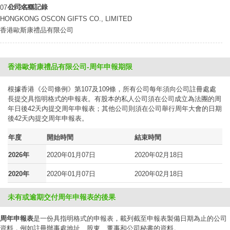
公司名稱記錄
07-01-2020
HONGKONG OSCON GIFTS CO., LIMITED
香港歐斯康禮品有限公司
香港歐斯康禮品有限公司-周年申報期限
根據香港《公司條例》第107及109條，所有公司每年須向公司註冊處處
長提交具指明格式的申報表。有股本的私人公司須在公司成立為法團的周
年日後42天內提交周年申報表；其他公司則須在公司舉行周年大會的日期
後42天內提交周年申報表。
年度
開始時間
結束時間
2026年
2020年01月07日
2020年02月18日
2020年
2020年01月07日
2020年02月18日
未有或逾期交付周年申報表的後果
周年申報表
是一份具指明格式的申報表，載列截至申報表製備日期為止的公司
資料，例如註冊辦事處地址、股東、董事和公司秘書的資料。