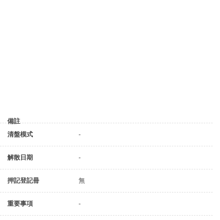
備註
清盤模式
-
解散日期
-
押記登記冊
無
重要事項
-