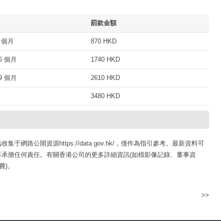
罰款金額
 個月
870 HKD
 個月
1740 HKD
 個月
2610 HKD
3480 HKD
路公開資源https://data.gov.hk/，僅作為指引參考。最新資料可
承擔任何責任。有關香港公司的更多詳細資訊(如檔影像記錄、董事資
費)。
>>
香港金水木國際有限公司