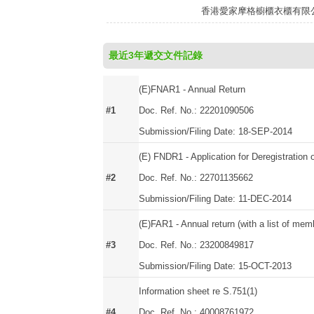
香港愛家摩格櫥櫃衣櫃有限
最近3年遞交文件記錄
(E)FNAR1 - Annual Return
#1
Doc. Ref. No.: 22201090506
Submission/Filing Date: 18-SEP-2014
(E) FNDR1 - Application for Deregistratio
#2
Doc. Ref. No.: 22701135662
Submission/Filing Date: 11-DEC-2014
(E)FAR1 - Annual return (with a list of mem
#3
Doc. Ref. No.: 23200849817
Submission/Filing Date: 15-OCT-2013
Information sheet re S.751(1)
#4
Doc. Ref. No.: 40008761972