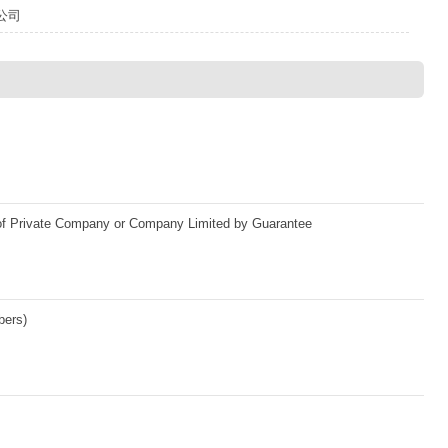
公司
n of Private Company or Company Limited by Guarantee
bers)